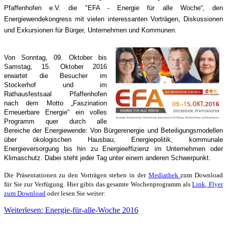
Pfaffenhofen e.V. die "EFA - Energie für alle Woche“, den
Energiewendekongress mit vielen interessanten Vorträgen, Diskussionen
und Exkursionen für Bürger, Unternehmen und Kommunen.
Von Sonntag, 09. Oktober bis
Samstag, 15. Oktober 2016
erwartet die Besucher im
Stockerhof und im
Rat
hausfestsaal Pfaffenhofen
nach dem Motto „Faszination
Erneuerbare Energie“ ein volles
Programm quer durch alle
Bereiche der Energiewende: Vo
n
Bürgerenergie und Beteiligungsmodellen
über ökologisc
hen Hausbau, Energiepolitik, kommunale
Energieversorgung bis hin zu Energieeffizienz im Unternehmen oder
Klimaschutz. Dabei steht jeder Tag unter einem anderen Schwerpunkt.
Die Präsentationen zu den Vorträgen stehen in der
Mediathek
zum Download
für Sie zur Verfügung. Hier gibts das gesamte Wochenprogramm als
Link
,
Flyer
zum Download
oder lesen Sie weiter:
Weiterlesen: Energie-für-alle-Woche 2016