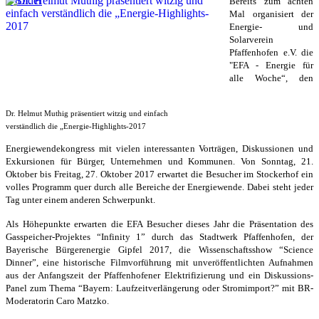
8 Bilder
Bereits zum achten
Mal organisiert der
Energie- und
Solarverein
Pfaffenhofen e.V. die
"EFA - Energie für
alle Woche“, den
Dr. Helmut Muthig präsentiert witzig und einfach
verständlich die „Energie-Highlights-2017
Energiewendekongress mit vielen interessanten Vorträgen, Diskussionen und
Exkursionen für Bürger, Unternehmen und Kommunen. Von Sonntag, 21.
Oktober bis Freitag, 27. Oktober 2017 erwartet die Besucher im Stockerhof ein
volles Programm quer durch alle Bereiche der Energiewende. Dabei steht jeder
Tag unter einem anderen Schwerpunkt.
Als Höhepunkte erwarten die EFA Besucher dieses Jahr die Präsentation des
Gasspeicher-Projektes “Infinity 1” durch das Stadtwerk Pfaffenhofen, der
Bayerische Bürgerenergie Gipfel 2017, die Wissenschaftsshow “Science
Dinner”, eine historische Filmvorführung mit unveröffentlichten Aufnahmen
aus der Anfangszeit der Pfaffenhofener Elektrifizierung und ein Diskussions-
Panel zum Thema “Bayern: Laufzeitverlängerung oder Stromimport?” mit BR-
Moderatorin Caro Matzko.