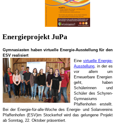
Energieprojekt JuPa
Gymnasiasten haben virtuelle Energie-Ausstellung
für den
ESV realisiert
Eine
vi
rtuelle En
ergi
e-
Ausst
ellung
, in der es
vor allem um
Erneuerbare Energien
geht, haben
Schülerinnen und
Schüler des Schyren-
Gymnasiums
Pfaffenhofen erstellt.
Bei der Energie-für-alle-Woche des Energie- und Solarvereins
Pfaffenhofen (ESV)im Stockerhof wird das gelungene Projekt
ab Sonntag, 22. Oktob
er präsentiert.